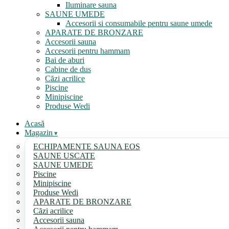
Iluminare sauna
SAUNE UMEDE
Accesorii si consumabile pentru saune umede
APARATE DE BRONZARE
Accesorii sauna
Accesorii pentru hammam
Bai de aburi
Cabine de dus
Căzi acrilice
Piscine
Minipiscine
Produse Wedi
Acasă
Magazin
ECHIPAMENTE SAUNA EOS
SAUNE USCATE
SAUNE UMEDE
Piscine
Minipiscine
Produse Wedi
APARATE DE BRONZARE
Căzi acrilice
Accesorii sauna