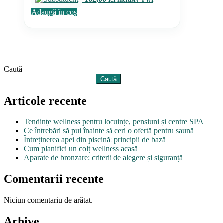
Adaugă în coș
Caută
Caută
Articole recente
Tendințe wellness pentru locuințe, pensiuni și centre SPA
Ce întrebări să pui înainte să ceri o ofertă pentru saună
Întreținerea apei din piscină: principii de bază
Cum planifici un colț wellness acasă
Aparate de bronzare: criterii de alegere și siguranță
Comentarii recente
Niciun comentariu de arătat.
Arhive