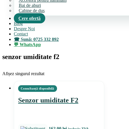
Accesorii pentru hammam
Bai de aburi
Cabine de dus
Cere ofertă
Blog
Despre Noi
Contact
Sună: 0725 332 892
WhatsApp
senzor umiditate f2
Afișez singurul rezultat
Senzor umiditate F2
162,00
lei
inclusiv TVA