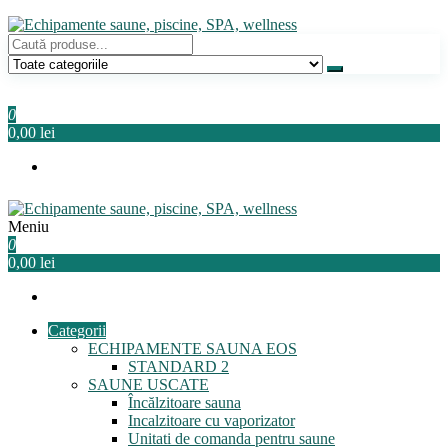
Sari
la
conținut
Echipamente saune, piscine, SPA, wellness
Relaxeaza-te!
0
0,00 lei
Meniu
Echipamente saune, piscine, SPA, wellness
Relaxeaza-te!
0
0,00 lei
Categorii
ECHIPAMENTE SAUNA EOS
STANDARD 2
SAUNE USCATE
Încălzitoare sauna
Incalzitoare cu vaporizator
Unitati de comanda pentru saune