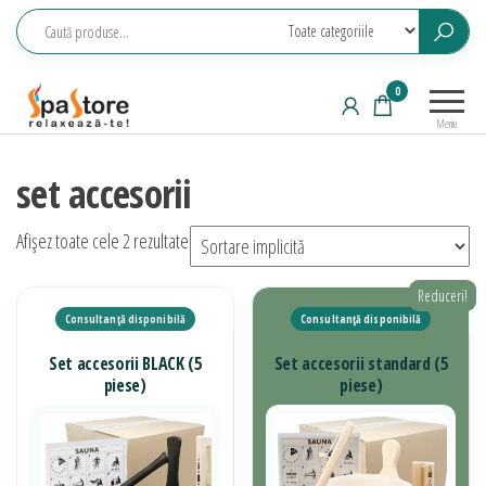
Sari
la
conținut
Echipamente
Relaxeaza-
0
saune,
te!
Meniu
piscine, SPA,
wellness
set accesorii
Afișez toate cele 2 rezultate
Reduceri!
Set accesorii BLACK (5
Set accesorii standard (5
piese)
piese)