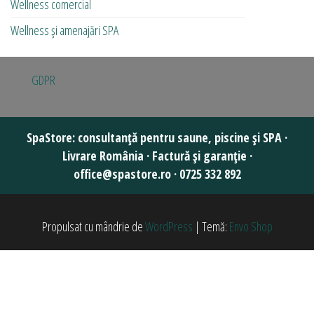
Wellness comercial
Wellness și amenajări SPA
GDPR
Propulsat cu mândrie de
WordPress
|
Temă:
Envo Shop