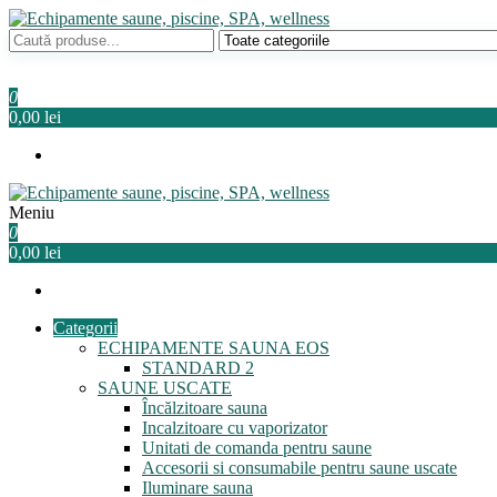
Sari
la
Echipamente saune, piscine, SPA, wellness
Relaxeaza-te!
conținut
0
0,00 lei
Meniu
Echipamente saune, piscine, SPA, wellness
Relaxeaza-te!
0
0,00 lei
Categorii
ECHIPAMENTE SAUNA EOS
STANDARD 2
SAUNE USCATE
Încălzitoare sauna
Incalzitoare cu vaporizator
Unitati de comanda pentru saune
Accesorii si consumabile pentru saune uscate
Iluminare sauna