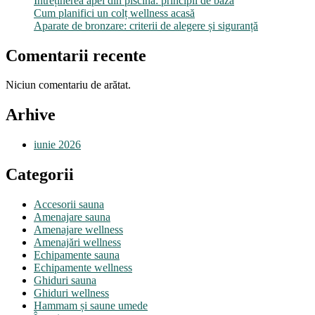
Întreținerea apei din piscină: principii de bază
Cum planifici un colț wellness acasă
Aparate de bronzare: criterii de alegere și siguranță
Comentarii recente
Niciun comentariu de arătat.
Arhive
iunie 2026
Categorii
Accesorii sauna
Amenajare sauna
Amenajare wellness
Amenajări wellness
Echipamente sauna
Echipamente wellness
Ghiduri sauna
Ghiduri wellness
Hammam și saune umede