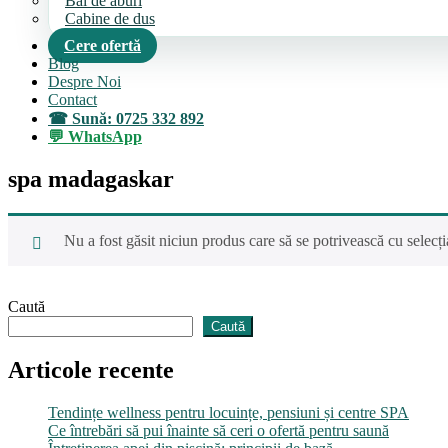
Bai de aburi
Cabine de dus
Cere ofertă
Blog
Despre Noi
Contact
Sună: 0725 332 892
WhatsApp
spa madagaskar
Nu a fost găsit niciun produs care să se potrivească cu selecția
Caută
Caută
Articole recente
Tendințe wellness pentru locuințe, pensiuni și centre SPA
Ce întrebări să pui înainte să ceri o ofertă pentru saună