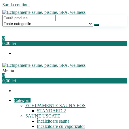
Sari la conținut
Echipamente saune, piscine, SPA, wellness
Relaxeaza-te!
0
0,00 lei
Meniu
Echipamente saune, piscine, SPA, wellness
Relaxeaza-te!
0
0,00 lei
Categorii
ECHIPAMENTE SAUNA EOS
STANDARD 2
SAUNE USCATE
Încălzitoare sauna
Incalzitoare cu vaporizator