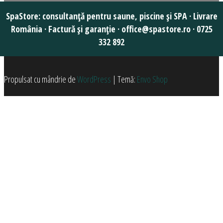
Propulsat cu mândrie de
WordPress
|
Temă:
Envo Shop