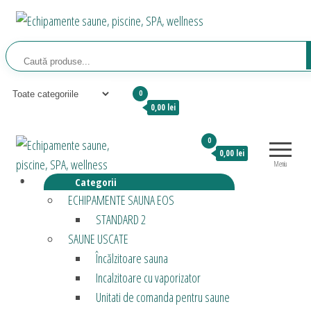
Sari
la
Echipamente saune,
Relaxeaza-te!
conținut
piscine, SPA, wellness
0
0,00 lei
Echipamente
0
Relaxeaza-
0,00 lei
saune,
te!
Meniu
piscine, SPA,
Categorii
wellness
ECHIPAMENTE SAUNA EOS
STANDARD 2
SAUNE USCATE
Încălzitoare sauna
Incalzitoare cu vaporizator
Unitati de comanda pentru saune