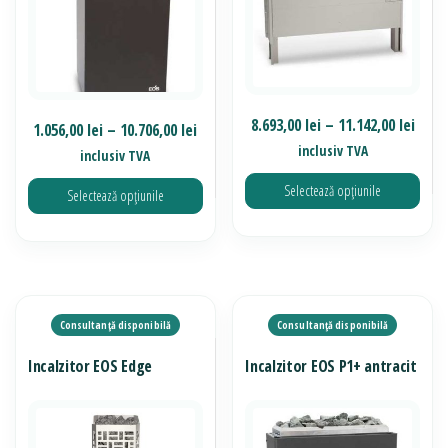
Inter
8.693,00
lei
–
11.142,00
lei
Interval
1.056,00
lei
–
10.706,00
lei
de
inclusiv TVA
de
inclusiv TVA
prețu
prețuri:
Selectează opțiunile
Selectează opțiunile
8.693
1.056,00 lei
până
până
Acest
Acest
la
la
produs
produs
11.14
10.706,00 lei
are
are
mai
mai
multe
multe
Incalzitor EOS Edge
Incalzitor EOS P1+ antracit
variații.
variații.
Opțiunile
Opțiunile
pot
pot