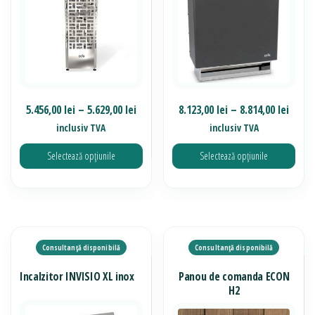
fi
fi
alese
alese
în
în
pagina
pagina
produsului.
produsului.
Interval
Inter
5.456,00
lei
–
5.629,00
lei
8.123,00
lei
–
8.814,00
lei
de
de
inclusiv TVA
inclusiv TVA
prețuri:
prețur
Selectează opțiunile
Selectează opțiunile
5.456,00 lei
8.123,
până
până
Acest
Acest
la
la
produs
produs
5.629,00 lei
8.814,
are
are
mai
mai
multe
multe
Incalzitor INVISIO XL inox
Panou de comanda ECON
variații.
variații.
H2
Opțiunile
Opțiunile