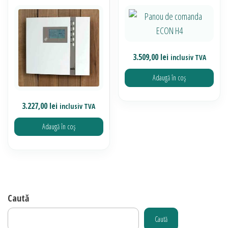
Opțiunile
pot
fi
alese
3.509,00
lei
inclusiv TVA
în
Adaugă în coș
pagina
produsului.
3.227,00
lei
inclusiv TVA
Adaugă în coș
Caută
Caută