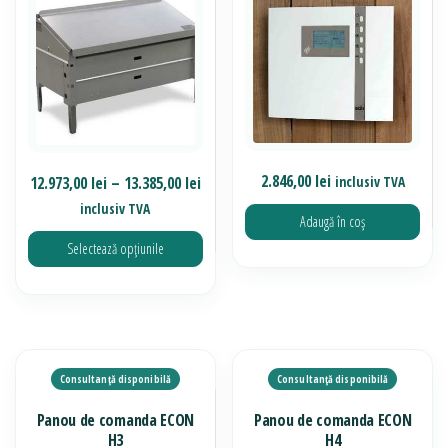
pot
pot
fi
fi
alese
alese
în
în
pagina
pagina
produsului.
produsului.
2.846,00
lei
Interval
12.973,00
lei
–
13.385,00
lei
inclusiv TVA
de
inclusiv TVA
Adaugă în coș
prețuri:
Selectează opțiunile
12.973,00 lei
până
Acest
la
produs
13.385,00 lei
are
mai
multe
Panou de comanda ECON
Panou de comanda ECON
variații.
H3
H4