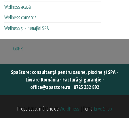
Wellness acasă
Wellness comercial
Wellness și amenajări SPA
GDPR
Propulsat cu mândrie de
WordPress
|
Temă:
Envo Shop