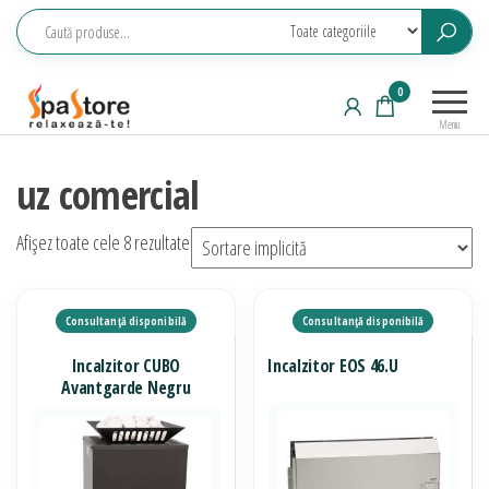
Sari
la
conținut
Echipamente
Relaxeaza-
0
saune,
te!
Meniu
piscine, SPA,
wellness
uz comercial
Afișez toate cele 8 rezultate
Incalzitor CUBO
Incalzitor EOS 46.U
Avantgarde Negru