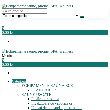
Sari
la
conținut
Echipamente saune, piscine, SPA, wellness
Relaxeaza-te!
0
0,00 lei
Meniu
Echipamente saune, piscine, SPA, wellness
Relaxeaza-te!
0
0,00 lei
Categorii
ECHIPAMENTE SAUNA EOS
STANDARD 2
SAUNE USCATE
Încălzitoare sauna
Incalzitoare cu vaporizator
Unitati de comanda pentru saune