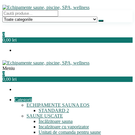
Sari
la
conținut
Echipamente saune, piscine, SPA, wellness
Relaxeaza-te!
0
0,00 lei
Meniu
Echipamente saune, piscine, SPA, wellness
Relaxeaza-te!
0
0,00 lei
Categorii
ECHIPAMENTE SAUNA EOS
STANDARD 2
SAUNE USCATE
Încălzitoare sauna
Incalzitoare cu vaporizator
Unitati de comanda pentru saune