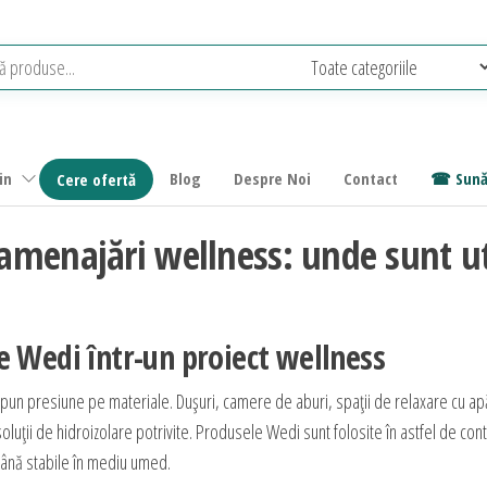
in
Blog
Despre Noi
Contact
Sună
Cere ofertă
amenajări wellness: unde sunt ut
e Wedi într-un proiect wellness
un presiune pe materiale. Dușuri, camere de aburi, spații de relaxare cu apă, 
oluții de hidroizolare potrivite. Produsele Wedi sunt folosite în astfel de con
ămână stabile în mediu umed.