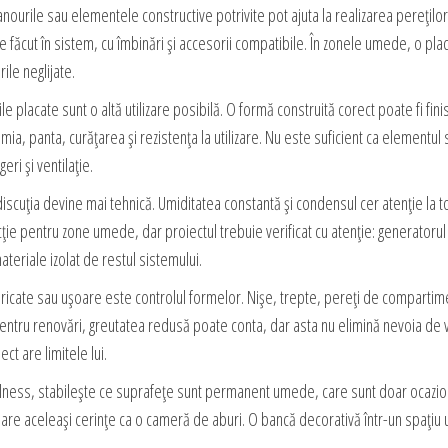
ourile sau elementele constructive potrivite pot ajuta la realizarea pereților
fie făcut în sistem, cu îmbinări și accesorii compatibile. În zonele umede, o pl
le neglijate.
ile placate sunt o altă utilizare posibilă. O formă construită corect poate fi fi
mia, panta, curățarea și rezistența la utilizare. Nu este suficient ca elementul
eri și ventilație.
uția devine mai tehnică. Umiditatea constantă și condensul cer atenție la to
cție pentru zone umede, dar proiectul trebuie verificat cu atenție: generatorul
teriale izolat de restul sistemului.
bricate sau ușoare este controlul formelor. Nișe, trepte, pereți de compartim
Pentru renovări, greutatea redusă poate conta, dar asta nu elimină nevoia de ve
ect are limitele lui.
wellness, stabilește ce suprafețe sunt permanent umede, care sunt doar ocazio
 are aceleași cerințe ca o cameră de aburi. O bancă decorativă într-un spațiu 