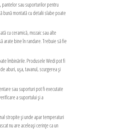
, pantelor sau suporturilor pentru
acă bună montată cu detalii slabe poate
nisată cu ceramică, mozaic sau alte
 să arate bine în randare. Trebuie să fie
ate îmbinările. Produsele Wedi pot fi
 de aburi, ușa, tavanul, scurgerea și
entare sau suporturi pot fi executate
rificare a suportului și a
nal stropite și unde apar temperaturi
uscat nu are aceleași cerințe ca un