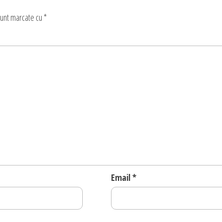
sunt marcate cu
*
Email
*