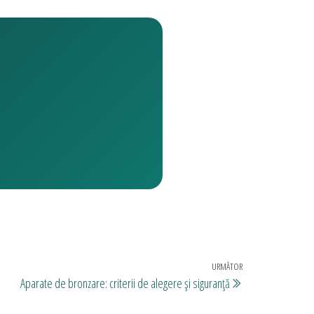
URMĂTOR
Articolul
Aparate de bronzare: criterii de alegere și siguranță
următor