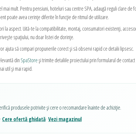
l mai mult. Pentru pensiuni, hoteluri sau centre SPA, adaugă reguli clare de folo
ment poate avea cerințe diferite în funcție de ritmul de utilizare.
i la aspect. Uită-te la compatibilitate, montaj, consumatori existenți, accesor
ivește spațiului, nu doar listei de dorințe.
or ajuta să compari propunerile corect și să observi rapid ce detalii lipsesc.
elevantă din
SpaStore
și trimite detaliile proiectului prin formularul de contact
ai util și mai rapid.
erifică produsele potrivite și cere o recomandare înainte de achiziție.
·
Cere ofertă ghidată
·
Vezi magazinul