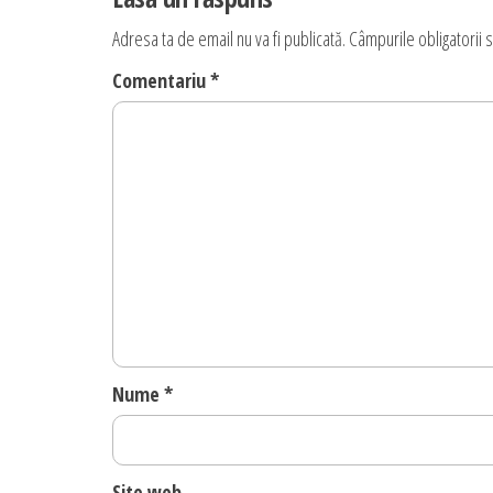
articole
Adresa ta de email nu va fi publicată.
Câmpurile obligatorii 
Comentariu
*
Nume
*
Site web