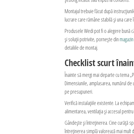
Montajul trebuie făcut după instrucțiunile
lucrare care rămâne stabilă și una care î
Produsele Wedi pot fi o alegere bună câ
și soluții potrivite, pornește din
magazin
detaliile de montaj.
Checklist scurt înain
Înainte să mergi mai departe cu tema „
Dimensiunile, amplasarea, numărul de uti
pe presupuneri.
Verifică instalațiile existente. La echi
alimentarea, ventilația și accesul pentru
Gândește și întreținerea. Cine curăță spa
întreținerea simplă valorează mai mult de