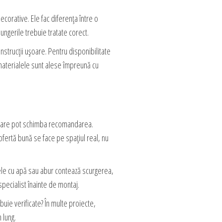
decorative. Ele fac diferența între o
pungerile trebuie tratate corect.
strucții ușoare. Pentru disponibilitate
materialele sunt alese împreună cu
e care pot schimba recomandarea.
ofertă bună se face pe spațiul real, nu
onele cu apă sau abur contează scurgerea,
specialist înainte de montaj.
buie verificate? În multe proiecte,
 lung.