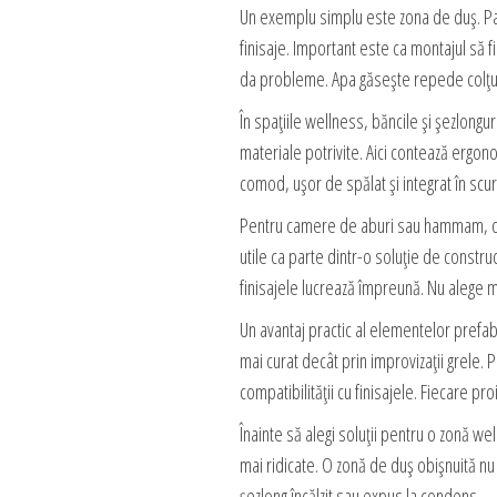
Un exemplu simplu este zona de duș. Pan
finisaje. Important este ca montajul să 
da probleme. Apa găsește repede colțuri
În spațiile wellness, băncile și șezlongur
materiale potrivite. Aici contează ergono
comod, ușor de spălat și integrat în scurg
Pentru camere de aburi sau hammam, disc
utile ca parte dintr-o soluție de constru
finisajele lucrează împreună. Nu alege ma
Un avantaj practic al elementelor prefa
mai curat decât prin improvizații grele. 
compatibilității cu finisajele. Fiecare proi
Înainte să alegi soluții pentru o zonă 
mai ridicate. O zonă de duș obișnuită nu
șezlong încălzit sau expus la condens.