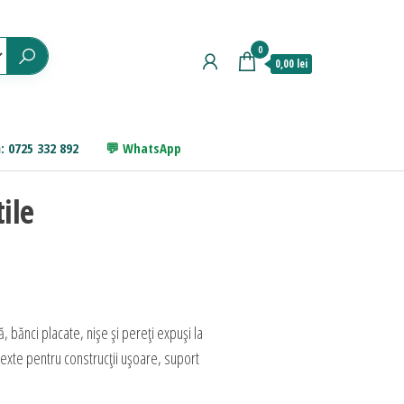
0
0,00 lei
: 0725 332 892
WhatsApp
ile
bănci placate, nișe și pereți expuși la
texte pentru construcții ușoare, suport