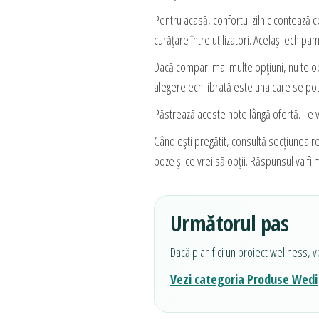
Pentru acasă, confortul zilnic contează ce
curățare între utilizatori. Același echipa
Dacă compari mai multe opțiuni, nu te opr
alegere echilibrată este una care se potr
Păstrează aceste note lângă ofertă. Te v
Când ești pregătit, consultă secțiunea r
poze și ce vrei să obții. Răspunsul va fi m
Următorul pas
Dacă planifici un proiect wellness, v
Vezi categoria Produse Wedi