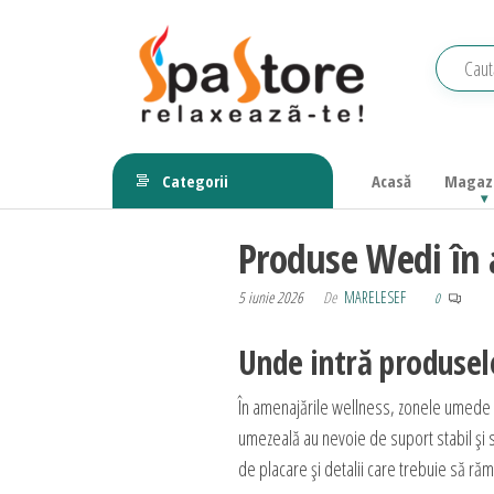
Sari
la
conținut
Echipamente
Relaxeaza-
te!
saune,
Categorii
Acasă
Magaz
piscine, SPA,
Produse Wedi în 
wellness
5 iunie 2026
De
MARELESEF
0
Unde intră produsel
În amenajările wellness, zonele umede p
umezeală au nevoie de suport stabil și s
de placare și detalii care trebuie să r