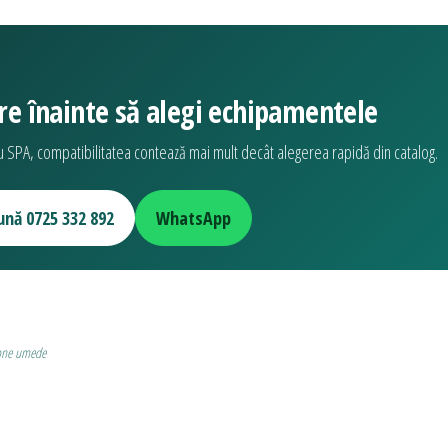
e înainte să alegi echipamentele
SPA, compatibilitatea contează mai mult decât alegerea rapidă din catalog.
ună 0725 332 892
WhatsApp
one umede