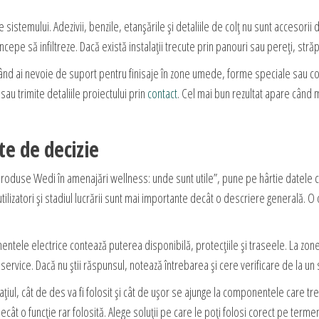
 sistemului. Adezivii, benzile, etanșările și detaliile de colț nu sunt accesorii 
ncepe să infiltreze. Dacă există instalații trecute prin panouri sau pereți, stră
nd ai nevoie de suport pentru finisaje în zone umede, forme speciale sau con
sau trimite detaliile proiectului prin
contact
. Cel mai bun rezultat apare când 
te de decizie
Produse Wedi în amenajări wellness: unde sunt utile”, pune pe hârtie datel
lizatori și stadiul lucrării sunt mai importante decât o descriere generală. O 
pamentele electrice contează puterea disponibilă, protecțiile și traseele. La z
 service. Dacă nu știi răspunsul, notează întrebarea și cere verificare de la un 
țiul, cât de des va fi folosit și cât de ușor se ajunge la componentele care tre
cât o funcție rar folosită. Alege soluții pe care le poți folosi corect pe termen