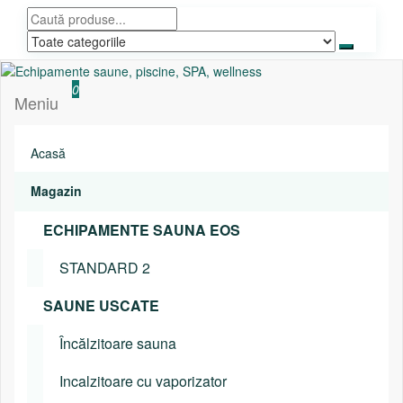
Sari
la
conținut
Echipamente saune, piscine, SPA, wellness
Relaxeaza-te!
0
Meniu
Acasă
Magazin
ECHIPAMENTE SAUNA EOS
STANDARD 2
SAUNE USCATE
Încălzitoare sauna
Incalzitoare cu vaporizator