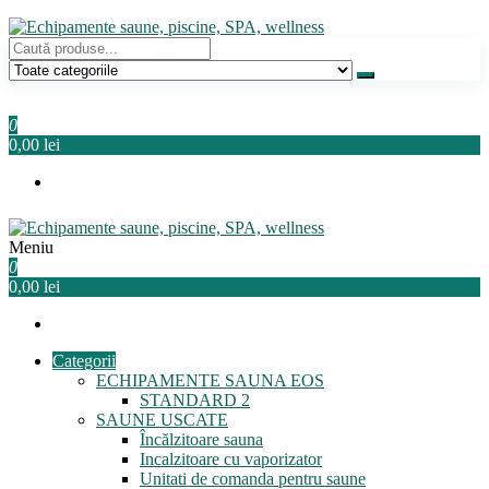
Sari
la
conținut
Echipamente saune, piscine, SPA, wellness
Relaxeaza-te!
0
0,00 lei
Meniu
Echipamente saune, piscine, SPA, wellness
Relaxeaza-te!
0
0,00 lei
Categorii
ECHIPAMENTE SAUNA EOS
STANDARD 2
SAUNE USCATE
Încălzitoare sauna
Incalzitoare cu vaporizator
Unitati de comanda pentru saune