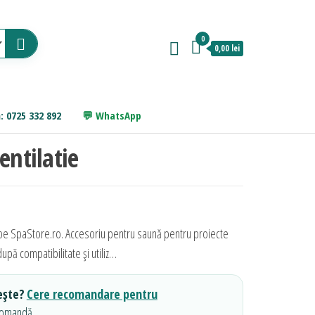
0
0,00 lei
: 0725 332 892
WhatsApp
entilatie
l pe SpaStore.ro. Accesoriu pentru saună pentru proiecte
upă compatibilitate și utiliz…
ește?
Cere recomandare pentru
comandă.