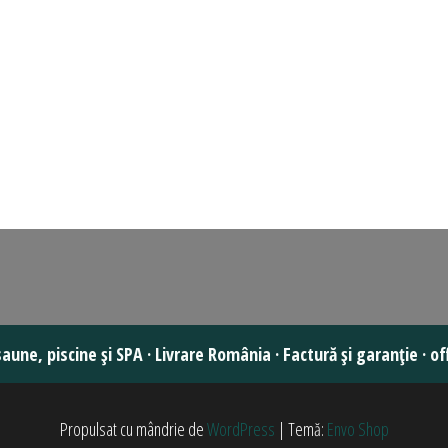
Propulsat cu mândrie de
WordPress
|
Temă:
Envo Shop