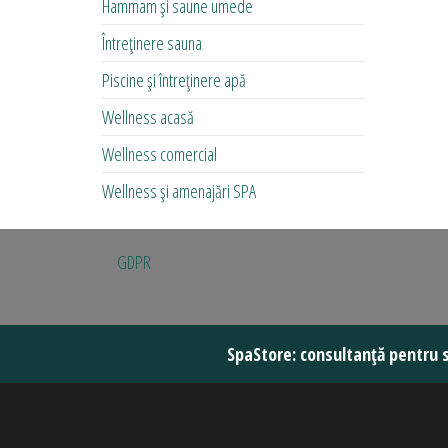
Hammam și saune umede
Întreținere sauna
Piscine și întreținere apă
Wellness acasă
Wellness comercial
Wellness și amenajări SPA
GDPR