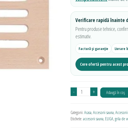
Verificare rapidă înainte
Pentru produse tehnice, confirm
estimativ.
Factură și garanție
Livrare 
Cere ofertă pentru acest pr
Cantitate
-
+
Adaugă în coș
Grila
mica
Categorii:
Acasa
,
Accesorii sauna
,
Accesorii
de
Etichete:
accesorii sauna
,
ELIGA
,
grila de v
ventilatie