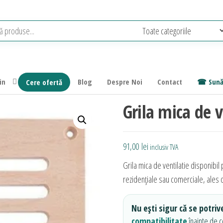
in
Blog
Despre Noi
Contact
Sună
Cere ofertă
Grila mica de v
91,00
lei
inclusiv TVA
Grila mica de ventilatie disponibi
rezidențiale sau comerciale, ales d
Nu ești sigur că se potriv
compatibilitate
înainte de 