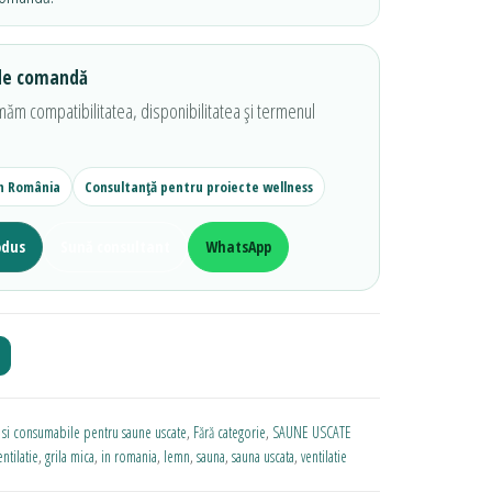
 de comandă
ăm compatibilitatea, disponibilitatea și termenul
în România
Consultanță pentru proiecte wellness
odus
Sună consultant
WhatsApp
 si consumabile pentru saune uscate
,
Fără categorie
,
SAUNE USCATE
entilatie
,
grila mica
,
in romania
,
lemn
,
sauna
,
sauna uscata
,
ventilatie