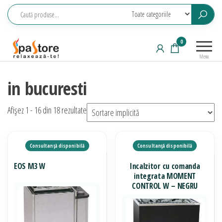
Sari
la
conținut
Echipamente
Relaxeaza-
0
saune,
te!
Meniu
piscine, SPA,
wellness
in bucuresti
Afișez 1 - 16 din 18 rezultate
EOS M3 W
Incalzitor cu comanda
integrata MOMENT
CONTROL W – NEGRU