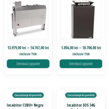
fi
pot
alese
fi
în
alese
pagina
în
produsului.
pagina
produsului.
Interval
Inter
13.979,00
lei
–
14.767,00
lei
1.056,00
lei
–
10.706,00
lei
de
de
inclusiv TVA
inclusiv TVA
prețuri:
prețu
Selectează opțiunile
Selectează opțiunile
13.979,00 lei
1.056
până
până
Acest
Acest
la
la
produs
produs
14.767,00 lei
10.70
are
are
mai
mai
multe
multe
Incalzitor CUBO+ Negru
Incalzitor EOS 34G
variații.
variații.