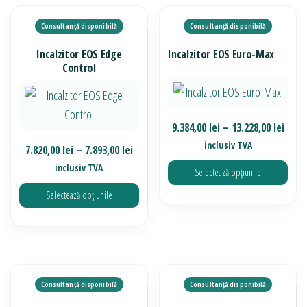
are
pot
mai
fi
multe
alese
Incalzitor EOS Edge
Incalzitor EOS Euro-Max
variații.
în
Control
Opțiunile
pagina
pot
produsului.
fi
Inter
9.384,00
lei
–
13.228,00
lei
alese
de
inclusiv TVA
Interval
7.820,00
lei
–
7.893,00
lei
în
prețu
de
inclusiv TVA
Selectează opțiunile
9.384
pagina
prețuri:
până
Selectează opțiunile
produsului.
7.820,00 lei
Acest
la
până
produs
Acest
13.22
la
are
produs
7.893,00 lei
mai
are
multe
mai
variații.
multe