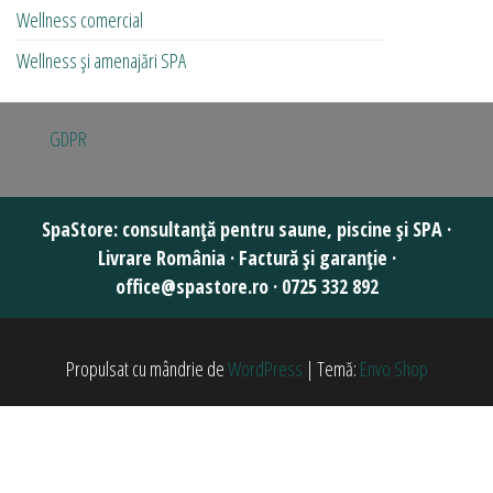
Wellness comercial
Wellness și amenajări SPA
GDPR
Propulsat cu mândrie de
WordPress
|
Temă:
Envo Shop