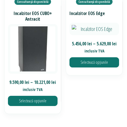
mai
mai
multe
multe
Incalzitor EOS CUBO+
Incalzitor EOS Edge
variații.
variații.
Antracit
Opțiunile
Opțiunile
pot
pot
fi
fi
Inter
5.456,00
lei
–
5.629,00
lei
alese
alese
de
inclusiv TVA
în
în
prețur
Selectează opțiunile
pagina
5.456,
pagina
produsului.
până
produsului.
Acest
la
Interval
9.590,00
lei
–
10.221,00
lei
produs
5.629,
de
inclusiv TVA
are
prețuri:
mai
Selectează opțiunile
9.590,00 lei
multe
până
Acest
variații.
la
produs
Opțiunile
10.221,00 lei