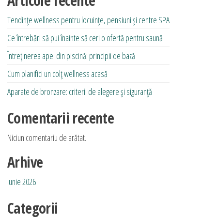
Articole recente
în
în
Tendințe wellness pentru locuințe, pensiuni și centre SPA
pagina
pagina
produsului.
produsului.
Ce întrebări să pui înainte să ceri o ofertă pentru saună
Întreținerea apei din piscină: principii de bază
Cum planifici un colț wellness acasă
Aparate de bronzare: criterii de alegere și siguranță
Comentarii recente
Niciun comentariu de arătat.
Arhive
iunie 2026
Categorii