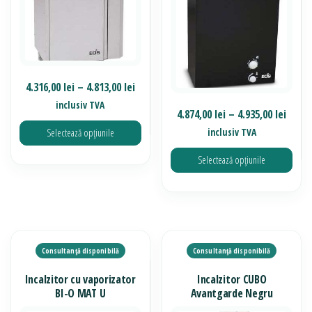
Interval
4.316,00
lei
–
4.813,00
lei
de
inclusiv TVA
Inter
4.874,00
lei
–
4.935,00
lei
prețuri:
de
inclusiv TVA
Selectează opțiunile
4.316,00 lei
prețur
până
Selectează opțiunile
Acest
4.874,
la
până
produs
4.813,00 lei
Acest
la
are
produs
4.935,
mai
are
multe
mai
variații.
multe
Incalzitor cu vaporizator
Incalzitor CUBO
Opțiunile
variații.
BI-O MAT U
Avantgarde Negru
pot
Opțiunile