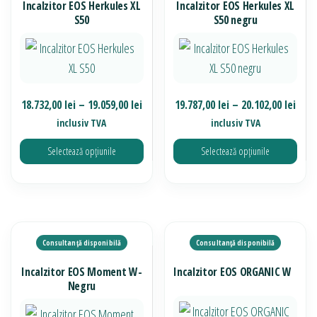
Incalzitor EOS Herkules XL
Incalzitor EOS Herkules XL
Opțiunile
variații.
S50
S50 negru
pot
Opțiunile
fi
pot
alese
fi
în
alese
Interval
Inte
18.732,00
lei
–
19.059,00
lei
19.787,00
lei
–
20.102,00
lei
pagina
în
de
de
inclusiv TVA
inclusiv TVA
produsului.
pagina
prețuri:
prețu
Selectează opțiunile
Selectează opțiunile
produsului.
18.732,00 lei
19.78
până
pân
Acest
Acest
la
la
produs
produs
19.059,00 lei
20.10
are
are
mai
mai
multe
multe
Incalzitor EOS Moment W-
Incalzitor EOS ORGANIC W
variații.
variații.
Negru
Opțiunile
Opțiunile