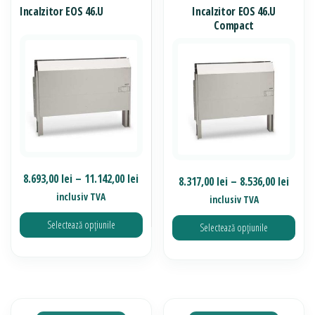
multe
alese
Incalzitor EOS 46.U
Incalzitor EOS 46.U
variații.
în
Compact
Opțiunile
pagina
pot
produsului.
fi
alese
în
pagina
produsului.
Interval
8.693,00
lei
–
11.142,00
lei
Inter
8.317,00
lei
–
8.536,00
lei
de
inclusiv TVA
de
inclusiv TVA
prețuri:
prețur
Selectează opțiunile
Selectează opțiunile
8.693,00 lei
8.317,
până
până
Acest
Acest
la
la
produs
produs
11.142,00 lei
8.536,
are
are