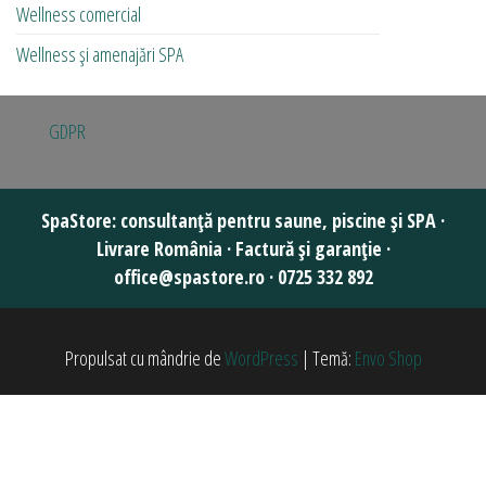
Wellness comercial
Wellness și amenajări SPA
GDPR
Propulsat cu mândrie de
WordPress
|
Temă:
Envo Shop