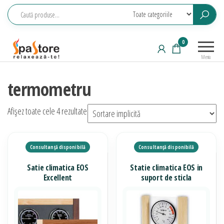
Sari
la
conținut
Echipamente
Relaxeaza-
0
saune,
te!
Meniu
piscine, SPA,
wellness
termometru
Afișez toate cele 4 rezultate
Satie climatica EOS
Statie climatica EOS in
Excellent
suport de sticla