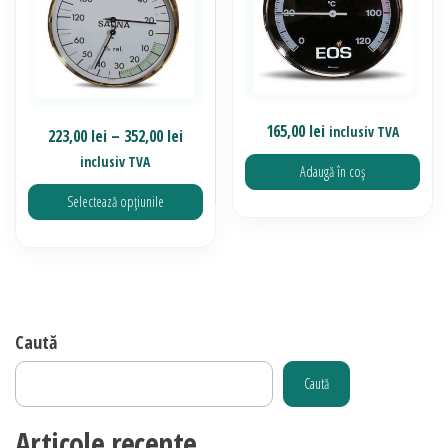
165,00
lei
inclusiv TVA
Interval
223,00
lei
–
352,00
lei
de
inclusiv TVA
Adaugă în coș
prețuri:
Selectează opțiunile
223,00 lei
până
Acest
la
produs
352,00 lei
are
mai
Caută
multe
Caută
variații.
Opțiunile
Articole recente
pot