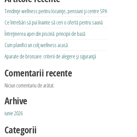
fi
Tendințe wellness pentru locuințe, pensiuni și centre SPA
alese
Ce întrebări să pui înainte să ceri o ofertă pentru saună
în
pagina
Întreținerea apei din piscină: principii de bază
produsului.
Cum planifici un colț wellness acasă
Aparate de bronzare: criterii de alegere și siguranță
Comentarii recente
Niciun comentariu de arătat.
Arhive
iunie 2026
Categorii