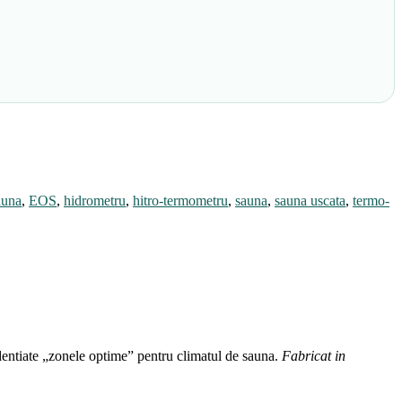
auna
,
EOS
,
hidrometru
,
hitro-termometru
,
sauna
,
sauna uscata
,
termo-
entiate „zonele optime” pentru climatul de sauna.
Fabricat in