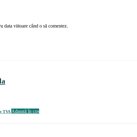
ru data viitoare când o să comentez.
la
Adaugă în coș
iv TVA