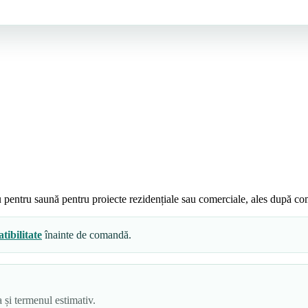
ntru saună pentru proiecte rezidențiale sau comerciale, ales după com
ibilitate
înainte de comandă.
 și termenul estimativ.