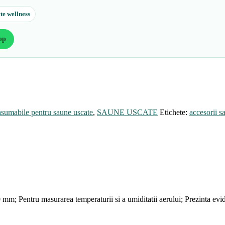
te wellness
pp
nsumabile pentru saune uscate
,
SAUNE USCATE
Etichete:
accesorii s
; Pentru masurarea temperaturii si a umiditatii aerului; Prezinta evid