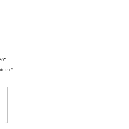
160”
ate cu
*