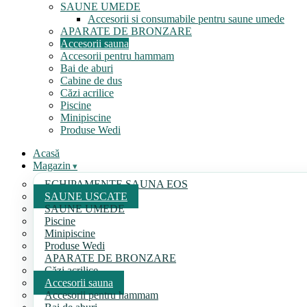
SAUNE UMEDE
Accesorii si consumabile pentru saune umede
APARATE DE BRONZARE
Accesorii sauna
Accesorii pentru hammam
Bai de aburi
Cabine de dus
Căzi acrilice
Piscine
Minipiscine
Produse Wedi
Acasă
Magazin
ECHIPAMENTE SAUNA EOS
SAUNE USCATE
SAUNE UMEDE
Piscine
Minipiscine
Produse Wedi
APARATE DE BRONZARE
Căzi acrilice
Accesorii sauna
Accesorii pentru hammam