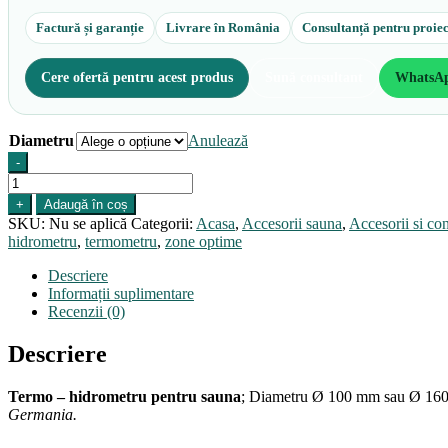
Factură și garanție
Livrare în România
Consultanță pentru proiec
Cere ofertă pentru acest produs
Sună consultant
WhatsA
Diametru
Anulează
-
Cantitate
Termo-
+
Adaugă în coș
hidrometru
SKU:
Nu se aplică
Categorii:
Acasa
,
Accesorii sauna
,
Accesorii si co
D100
hidrometru
,
termometru
,
zone optime
+
D160
Descriere
Informații suplimentare
Recenzii (0)
Descriere
Termo – hidrometru pentru sauna
; Diametru Ø 100 mm sau Ø 160 mm
Germania.