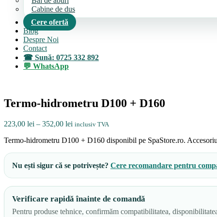
Bai de aburi
Cabine de dus
Cere ofertă
Blog
Despre Noi
Contact
Sună: 0725 332 892
WhatsApp
Termo-hidrometru D100 + D160
Interval
223,00
lei
–
352,00
lei
inclusiv TVA
de
Termo-hidrometru D100 + D160 disponibil pe SpaStore.ro. Accesoriu pe
prețuri:
223,00 lei
până
Nu ești sigur că se potrivește?
Cere recomandare pentru compat
la
352,00 lei
Verificare rapidă înainte de comandă
Pentru produse tehnice, confirmăm compatibilitatea, disponibilitatea