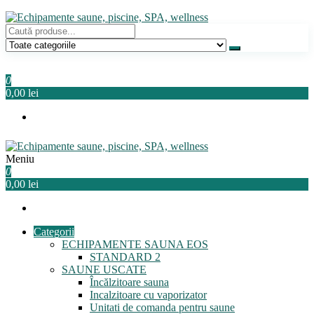
Sari
la
conținut
Echipamente saune, piscine, SPA, wellness
Relaxeaza-te!
0
0,00 lei
Meniu
Echipamente saune, piscine, SPA, wellness
Relaxeaza-te!
0
0,00 lei
Categorii
ECHIPAMENTE SAUNA EOS
STANDARD 2
SAUNE USCATE
Încălzitoare sauna
Incalzitoare cu vaporizator
Unitati de comanda pentru saune