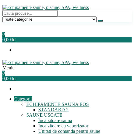
Sari
la
conținut
Echipamente saune, piscine, SPA, wellness
Relaxeaza-te!
0
0,00 lei
Meniu
Echipamente saune, piscine, SPA, wellness
Relaxeaza-te!
0
0,00 lei
Categorii
ECHIPAMENTE SAUNA EOS
STANDARD 2
SAUNE USCATE
Încălzitoare sauna
Incalzitoare cu vaporizator
Unitati de comanda pentru saune