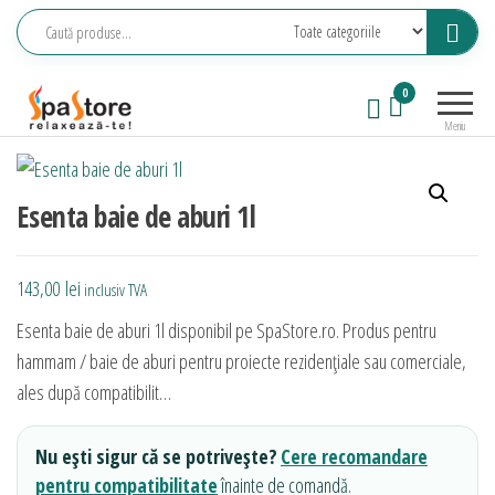
Sari
la
conținut
Echipamente
Relaxeaza-
0
saune,
te!
Meniu
piscine, SPA,
wellness
Esenta baie de aburi 1l
143,00
lei
inclusiv TVA
Esenta baie de aburi 1l disponibil pe SpaStore.ro. Produs pentru
hammam / baie de aburi pentru proiecte rezidențiale sau comerciale,
ales după compatibilit…
Nu ești sigur că se potrivește?
Cere recomandare
pentru compatibilitate
înainte de comandă.