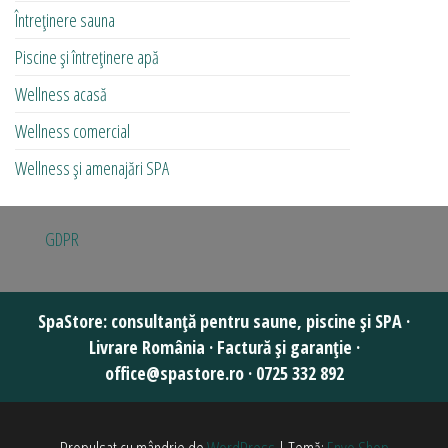
Întreținere sauna
Piscine și întreținere apă
Wellness acasă
Wellness comercial
Wellness și amenajări SPA
GDPR
Propulsat cu mândrie de
WordPress
|
Temă:
Envo Shop