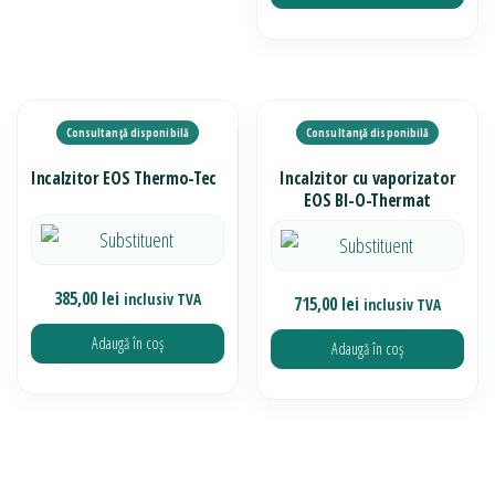
Acest
produs
are
mai
multe
Incalzitor EOS Thermo-Tec
Incalzitor cu vaporizator
variații.
EOS BI-O-Thermat
Opțiunile
pot
fi
385,00
lei
inclusiv TVA
715,00
lei
inclusiv TVA
alese
Adaugă în coș
în
Adaugă în coș
pagina
produsului.