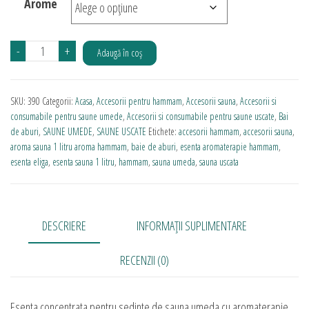
Arome
Cantitate
-
+
Adaugă în coș
Esenta
baie
SKU:
390
Categorii:
Acasa
,
Accesorii pentru hammam
,
Accesorii sauna
,
Accesorii si
de
consumabile pentru saune umede
,
Accesorii si consumabile pentru saune uscate
,
Bai
aburi
de aburi
,
SAUNE UMEDE
,
SAUNE USCATE
Etichete:
accesorii hammam
,
accesorii sauna
,
1l
aroma sauna 1 litru aroma hammam
,
baie de aburi
,
esenta aromaterapie hammam
,
esenta eliga
,
esenta sauna 1 litru
,
hammam
,
sauna umeda
,
sauna uscata
DESCRIERE
INFORMAȚII SUPLIMENTARE
RECENZII (0)
Esenta concentrata pentru sedinte de sauna umeda cu aromaterapie