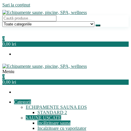
Sari la conținut
Echipamente saune, piscine, SPA, wellness
Relaxeaza-te!
0
0,00 lei
Meniu
Echipamente saune, piscine, SPA, wellness
Relaxeaza-te!
0
0,00 lei
Categorii
ECHIPAMENTE SAUNA EOS
STANDARD 2
SAUNE USCATE
Încălzitoare sauna
Incalzitoare cu vaporizator