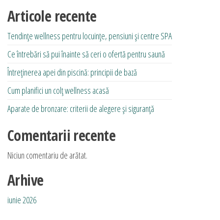
Opțiunile
Articole recente
pot
fi
Tendințe wellness pentru locuințe, pensiuni și centre SPA
alese
Ce întrebări să pui înainte să ceri o ofertă pentru saună
în
pagina
Întreținerea apei din piscină: principii de bază
produsului.
Cum planifici un colț wellness acasă
Aparate de bronzare: criterii de alegere și siguranță
Comentarii recente
Niciun comentariu de arătat.
Arhive
iunie 2026