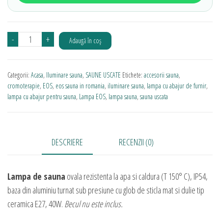
Cantitate
-
+
Adaugă în coș
Lampa
sauna
Categorii:
Acasa
,
Iluminare sauna
,
SAUNE USCATE
Etichete:
accesorii sauna
,
EOS
cromoterapie
,
EOS
,
eos sauna in romania
,
iluminare sauna
,
lampa cu abajur de furnir
,
cu
lampa cu abajur pentru sauna
,
Lampa EOS
,
lampa sauna
,
sauna uscata
abajur
de
furnir
DESCRIERE
RECENZII (0)
Lampa de sauna
ovala rezistenta la apa si caldura (T 150
° C), IP54,
baza din aluminiu turnat sub presiune cu glob de sticla mat si dulie tip
ceramica E27, 40W.
Bec
ul nu este inclus.