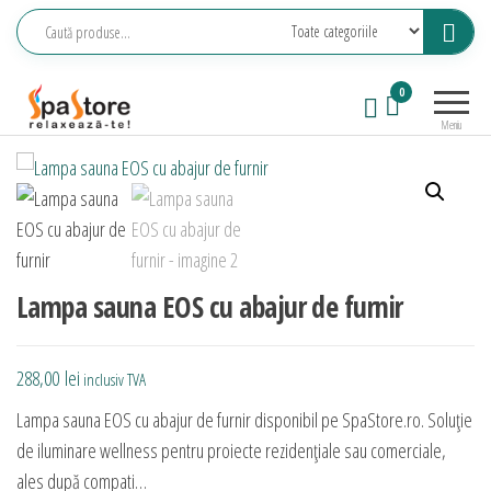
Sari
la
conținut
Echipamente
Relaxeaza-
0
saune,
te!
Meniu
piscine, SPA,
wellness
Lampa sauna EOS cu abajur de furnir
288,00
lei
inclusiv TVA
Lampa sauna EOS cu abajur de furnir disponibil pe SpaStore.ro. Soluție
de iluminare wellness pentru proiecte rezidențiale sau comerciale,
ales după compati…