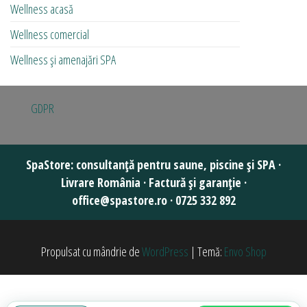
Wellness acasă
Wellness comercial
Wellness și amenajări SPA
GDPR
Propulsat cu mândrie de
WordPress
|
Temă:
Envo Shop