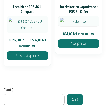
Incalzitor EOS 46.U
Incalzitor cu vaporizator
Compact
EOS BI-O-Tec
804,00
lei
inclusiv TVA
Interval
8.317,00
lei
–
8.536,00
lei
Adaugă în coș
de
inclusiv TVA
prețuri:
Selectează opțiunile
8.317,00 lei
până
Acest
la
produs
8.536,00 lei
are
mai
Caută
multe
variații.
Caută