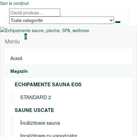
Sari la conținut
Echipamente saune, piscine, SPA, wellness
Relaxeaza-te!
0
Meniu
Acasă
Magazin
ECHIPAMENTE SAUNA EOS
STANDARD 2
SAUNE USCATE
Încălzitoare sauna
Incalzitoare cu vaporizator