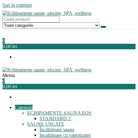
Sari la conținut
Echipamente saune, piscine, SPA, wellness
Relaxeaza-te!
0
0,00 lei
Meniu
Echipamente saune, piscine, SPA, wellness
Relaxeaza-te!
0
0,00 lei
Categorii
ECHIPAMENTE SAUNA EOS
STANDARD 2
SAUNE USCATE
Încălzitoare sauna
Incalzitoare cu vaporizator