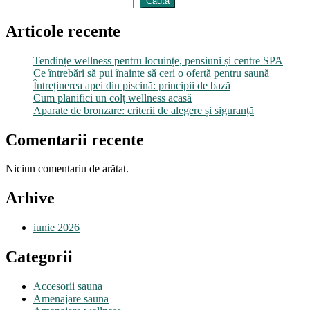
Caută
Articole recente
Tendințe wellness pentru locuințe, pensiuni și centre SPA
Ce întrebări să pui înainte să ceri o ofertă pentru saună
Întreținerea apei din piscină: principii de bază
Cum planifici un colț wellness acasă
Aparate de bronzare: criterii de alegere și siguranță
Comentarii recente
Niciun comentariu de arătat.
Arhive
iunie 2026
Categorii
Accesorii sauna
Amenajare sauna