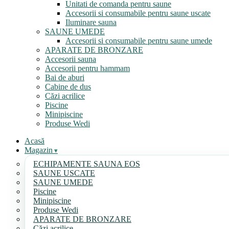
Unitati de comanda pentru saune
Accesorii si consumabile pentru saune uscate
Iluminare sauna
SAUNE UMEDE
Accesorii si consumabile pentru saune umede
APARATE DE BRONZARE
Accesorii sauna
Accesorii pentru hammam
Bai de aburi
Cabine de dus
Căzi acrilice
Piscine
Minipiscine
Produse Wedi
Acasă
Magazin
ECHIPAMENTE SAUNA EOS
SAUNE USCATE
SAUNE UMEDE
Piscine
Minipiscine
Produse Wedi
APARATE DE BRONZARE
Căzi acrilice