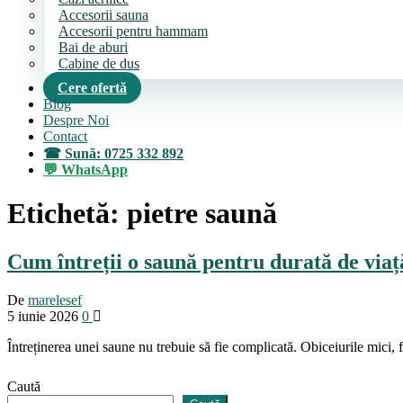
Accesorii sauna
Accesorii pentru hammam
Bai de aburi
Cabine de dus
Cere ofertă
Blog
Despre Noi
Contact
Sună: 0725 332 892
WhatsApp
Etichetă:
pietre saună
Cum întreții o saună pentru durată de via
De
marelesef
5 iunie 2026
0
Întreținerea unei saune nu trebuie să fie complicată. Obiceiurile mici, f
Caută